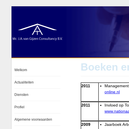
Boeken e
Welkom
Actualiteiten
2011
Management 
online.nl
Diensten
2011
Invloed op T
Profiel
www.nationaal
Algemene voorwaarden
2009
Jaarboek
Arb