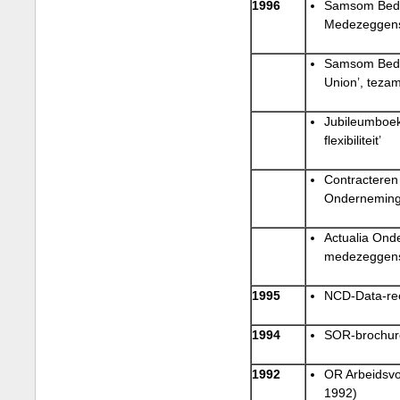
1996
Samsom Bedri
Medezeggen
Samsom Bedrij
Union’, teza
Jubileumboek
flexibiliteit’
Contracteren 
Onderneming
Actualia Ond
medezeggen
1995
NCD-Data-reek
1994
SOR-brochur
1992
OR Arbeidsvo
1992)