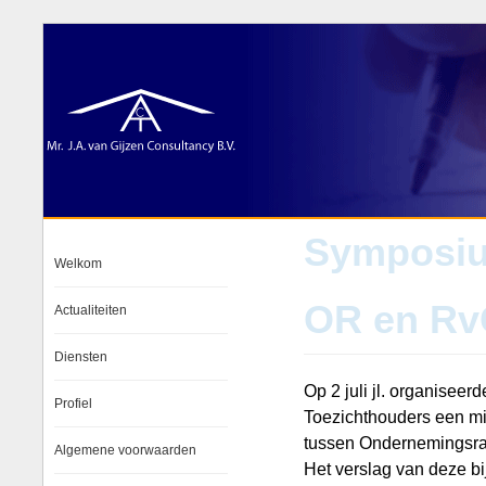
Symposiu
Welkom
OR en Rv
Actualiteiten
Diensten
Op 2 juli jl. organisee
Profiel
Toezichthouders een m
tussen Ondernemingsra
Algemene voorwaarden
Het verslag van deze b