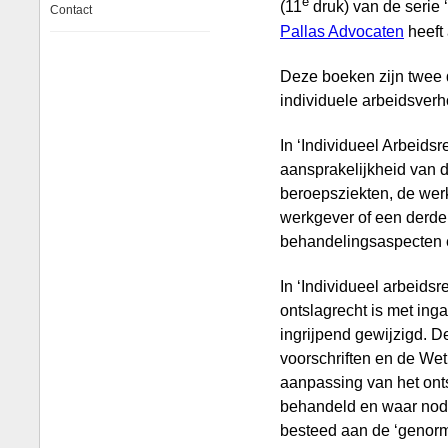
e
(11
druk) van de serie 
Contact
Pallas Advocaten
heeft 
Deze boeken zijn twee d
individuele arbeidsver
In ‘Individueel Arbeids
aansprakelijkheid van 
beroepsziekten, de wer
werkgever of een derde
behandelingsaspecten 
In ‘Individueel arbeidsr
ontslagrecht is met ing
ingrijpend gewijzigd. 
voorschriften en de We
aanpassing van het onts
behandeld en waar nod
besteed aan de ‘genorm