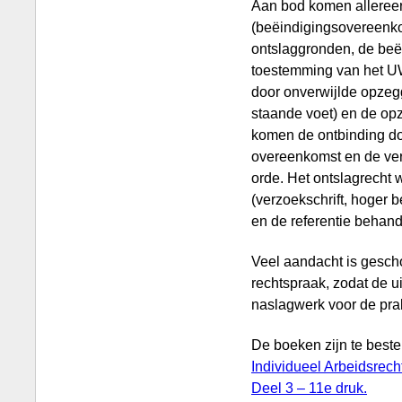
Aan bod komen allereer
(beëindigingsovereen­k
ontslaggronden, de beë
toestemming van het U
door onver­wijlde opze
staande voet) en de o
komen de ontbinding doo
overeenkomst en de ve
orde. Het ontslagrecht 
(verzoekschrift, hoger b
en de referentie behand
Veel aandacht is gescho
rechtspraak, zodat de u
naslagwerk voor de prakt
De boeken zijn te bestel
Individueel Arbeidsrech
Deel 3 – 11e druk.