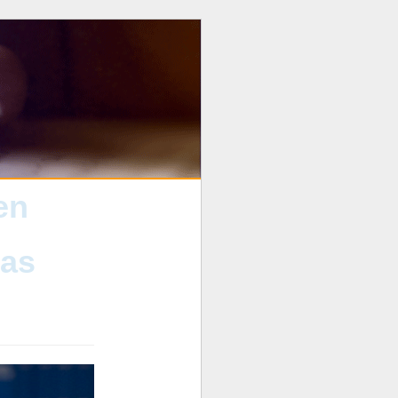
en
las