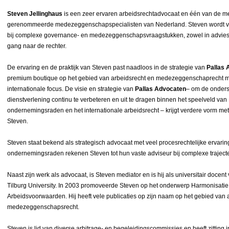
Steven Jellinghaus
is een zeer ervaren arbeidsrechtadvocaat en één van de m
gerenommeerde medezeggenschapspecialisten van Nederland. Steven wordt v
bij complexe governance- en medezeggenschapsvraagstukken, zowel in adviestr
gang naar de rechter.
De ervaring en de praktijk van Steven past naadloos in de strategie van
Pallas 
premium boutique op het gebied van arbeidsrecht en medezeggenschaprecht 
internationale focus. De visie en strategie van
Pallas Advocaten
– om de onder
dienstverlening continu te verbeteren en uit te dragen binnen het speelveld van
ondernemingsraden en het internationale arbeidsrecht – krijgt verdere vorm me
Steven.
Steven staat bekend als strategisch advocaat met veel procesrechtelijke ervarin
ondernemingsraden rekenen Steven tot hun vaste adviseur bij complexe traject
Naast zijn werk als advocaat, is Steven mediator en is hij als universitair doce
Tilburg University. In 2003 promoveerde Steven op het onderwerp Harmonisatie
Arbeidsvoorwaarden. Hij heeft vele publicaties op zijn naam op het gebied van 
medezeggenschapsrecht.
Steven is lid van diverse arbitrage- en begeleidingscommissies en heeft zitting