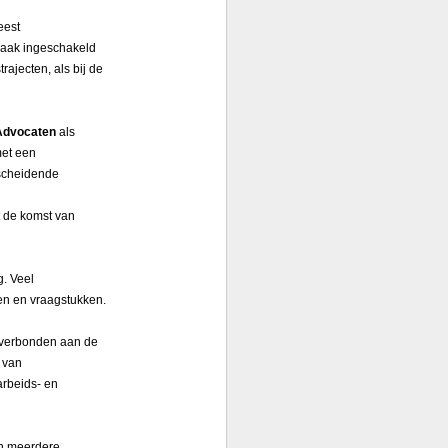
eest
aak ingeschakeld
ajecten, als bij de
Advocaten
als
met een
scheidende
t de komst van
g. Veel
en en vraagstukken.
nt verbonden aan de
 van
arbeids- en
 in meerdere