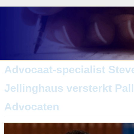
Advocaat-specialist Stev
Jellinghaus versterkt Pal
Advocaten